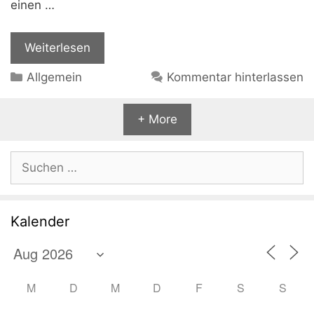
einen …
Weiterlesen
Kategorien
Allgemein
Kommentar hinterlassen
+ More
Suchen
nach:
Kalender
M
D
M
D
F
S
S