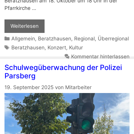
Beratzhausen am 18. Oktober um 18 Uhr in der
Pfarrkirche …
Weiterlesen
Kategorien
Allgemein
,
Beratzhausen
,
Regional
,
Überregional
Schlagwörter
Beratzhausen
,
Konzert
,
Kultur
Kommentar hinterlassen
Schulwegüberwachung der Polizei
Parsberg
19. September 2025
von
Mitarbeiter