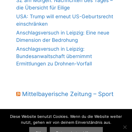
SZ am Morgen: Nachrichten des Tages –
die Übersicht für Eilige
USA: Trump will erneut US-Geburtsrecht
einschränken
Anschlagsversuch in Leipzig: Eine neue
Dimension der Bedrohung
Anschlagsversuch in Leipzig:
Bundesanwaltschaft übernimmt
Ermittlungen zu Drohnen-Vorfall
Mittelbayerische Zeitung – Sport
Diese Website benutzt Cookies. Wenn du die Website weiter
nutzt, gehen wir von deinem Einverständnis aus.
© 2004 - 2026 Laber Jura - powered by wmm-gbr.de