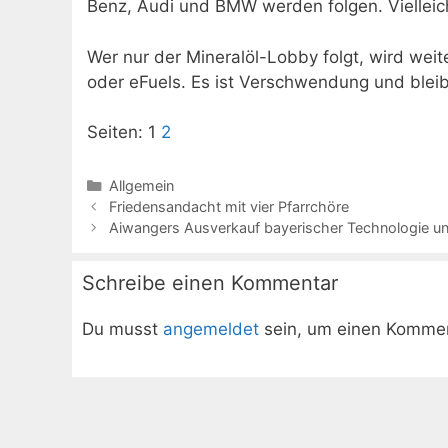
Benz, Audi und BMW werden folgen. Vielleicht
Wer nur der Mineralöl-Lobby folgt, wird wei
oder eFuels. Es ist Verschwendung und ble
Seiten:
1
2
Kategorien
Allgemein
Friedensandacht mit vier Pfarrchöre
Aiwangers Ausverkauf bayerischer Technologie
Schreibe einen Kommentar
Du musst
angemeldet
sein, um einen Komme