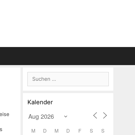
Suchen
nach:
Kalender
eise
s
M
D
M
D
F
S
S