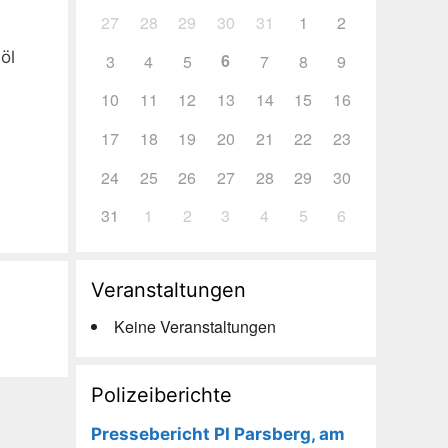
27
28
29
30
31
1
2
öl
6
3
4
5
7
8
9
10
11
12
13
14
15
16
17
18
19
20
21
22
23
24
25
26
27
28
29
30
31
1
2
3
4
5
6
Veranstaltungen
Keine Veranstaltungen
Polizeiberichte
Pressebericht PI Parsberg, am