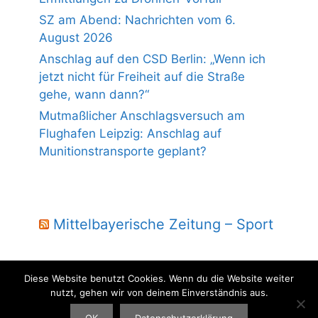
SZ am Abend: Nachrichten vom 6.
August 2026
Anschlag auf den CSD Berlin: „Wenn ich
jetzt nicht für Freiheit auf die Straße
gehe, wann dann?“
Mutmaßlicher Anschlagsversuch am
Flughafen Leipzig: Anschlag auf
Munitionstransporte geplant?
Mittelbayerische Zeitung – Sport
Diese Website benutzt Cookies. Wenn du die Website weiter
nutzt, gehen wir von deinem Einverständnis aus.
© 2004 - 2026 Laber Jura - powered by wmm-gbr.de