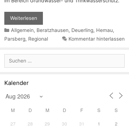
im Bereich Grundwasser- und Trinkwasserschutz.
Weiterlesen
Kategorien
Allgemein
,
Beratzhausen
,
Deuerling
,
Hemau
,
Parsberg
,
Regional
Kommentar hinterlassen
Suchen
nach:
Kalender
M
D
M
D
F
S
S
27
28
29
30
31
1
2