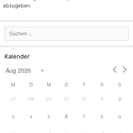
abzugeben.
Suchen
nach:
Kalender
M
D
M
D
F
S
S
27
28
29
30
31
1
2
6
3
4
5
7
8
9