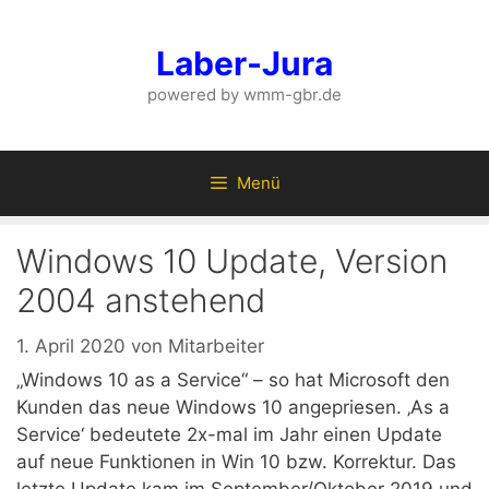
Zum
Inhalt
Laber-Jura
springen
powered by wmm-gbr.de
Menü
Windows 10 Update, Version
2004 anstehend
1. April 2020
von
Mitarbeiter
„Windows 10 as a Service“ – so hat Microsoft den
Kunden das neue Windows 10 angepriesen. ‚As a
Service‘ bedeutete 2x-mal im Jahr einen Update
auf neue Funktionen in Win 10 bzw. Korrektur. Das
letzte Update kam im September/Oktober 2019 und