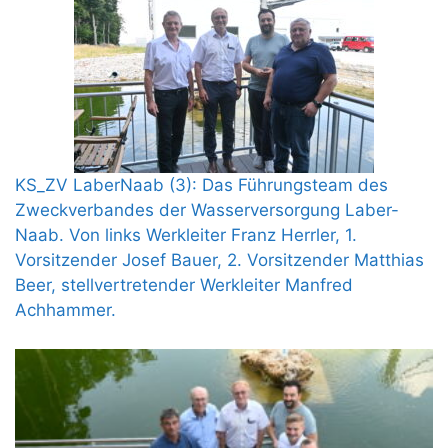
KS_ZV LaberNaab (3): Das Führungsteam des
Zweckverbandes der Wasserversorgung Laber-
Naab. Von links Werkleiter Franz Herrler, 1.
Vorsitzender Josef Bauer, 2. Vorsitzender Matthias
Beer, stellvertretender Werkleiter Manfred
Achhammer.