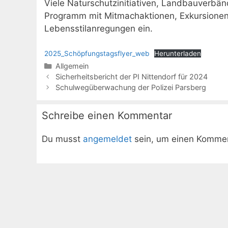
Viele Naturschutzinitiativen, Landbauverbä
Programm mit Mitmachaktionen, Exkursionen i
Lebensstilanregungen ein.
2025_Schöpfungstagsflyer_web
Herunterladen
Kategorien
Allgemein
Sicherheitsbericht der PI Nittendorf für 2024
Schulwegüberwachung der Polizei Parsberg
Schreibe einen Kommentar
Du musst
angemeldet
sein, um einen Komme