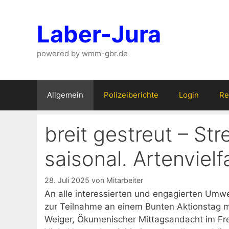
Zum
Inhalt
Laber-Jura
springen
powered by wmm-gbr.de
Allgemein
Polizeiberichte
Login
Re
breit gestreut – S
saisonal. Artenvielf
28. Juli 2025
von
Mitarbeiter
An alle interessierten und engagierten Umwe
zur Teilnahme an einem Bunten Aktionstag m
Weiger, Ökumenischer Mittagsandacht im Fr