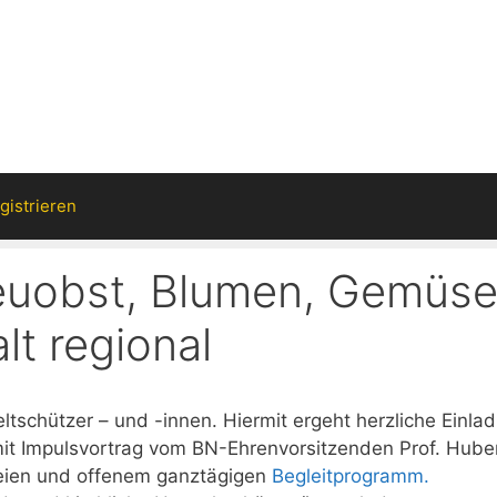
gistrieren
treuobst, Blumen, Gemüs
alt regional
ltschützer – und -innen. Hiermit ergeht herzliche Einla
it Impulsvortrag vom BN-Ehrenvorsitzenden Prof. Hube
eien und offenem ganztägigen
Begleitprogramm.