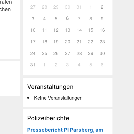
ralen
27
28
29
30
31
1
2
schen
6
3
4
5
7
8
9
10
11
12
13
14
15
16
17
18
19
20
21
22
23
24
25
26
27
28
29
30
31
1
2
3
4
5
6
Veranstaltungen
Keine Veranstaltungen
Polizeiberichte
Pressebericht PI Parsberg, am