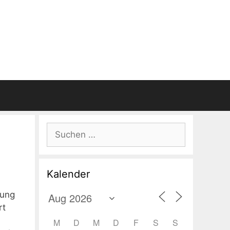
e
Suchen
nach:
Kalender
dung
rt
M
D
M
D
F
S
S