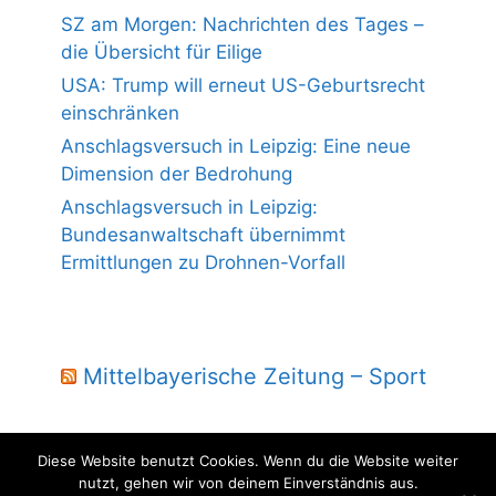
SZ am Morgen: Nachrichten des Tages –
die Übersicht für Eilige
USA: Trump will erneut US-Geburtsrecht
einschränken
Anschlagsversuch in Leipzig: Eine neue
Dimension der Bedrohung
Anschlagsversuch in Leipzig:
Bundesanwaltschaft übernimmt
Ermittlungen zu Drohnen-Vorfall
Mittelbayerische Zeitung – Sport
Diese Website benutzt Cookies. Wenn du die Website weiter
nutzt, gehen wir von deinem Einverständnis aus.
© 2004 - 2026 Laber Jura - powered by wmm-gbr.de