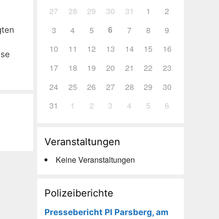
27
28
29
30
31
1
2
6
3
4
5
7
8
9
gten
10
11
12
13
14
15
16
ise
17
18
19
20
21
22
23
24
25
26
27
28
29
30
31
1
2
3
4
5
6
Veranstaltungen
Keine Veranstaltungen
Polizeiberichte
Pressebericht PI Parsberg, am