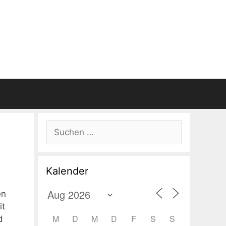
Suchen
nach:
Kalender
en
it
M
D
M
D
F
S
S
d