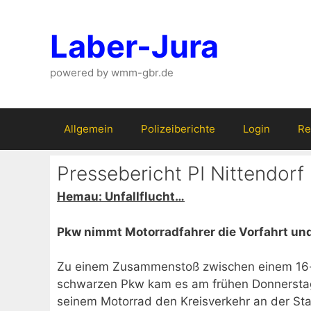
Zum
Inhalt
Laber-Jura
springen
powered by wmm-gbr.de
Allgemein
Polizeiberichte
Login
Re
Pressebericht PI Nittendorf
Hemau: Unfallflucht…
Pkw nimmt Motorradfahrer die Vorfahrt u
Zu einem Zusammenstoß zwischen einem 16-j
schwarzen Pkw kam es am frühen Donnerstag
seinem Motorrad den Kreisverkehr an der S