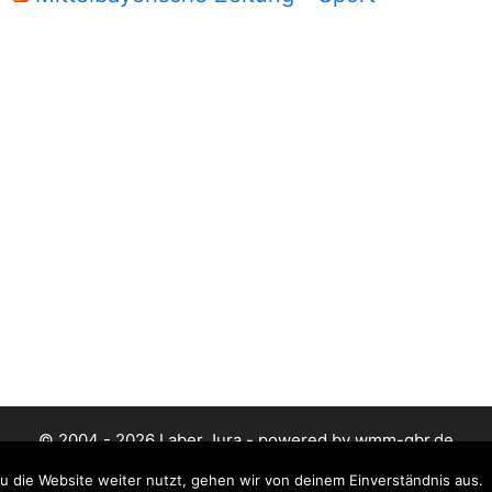
© 2004 - 2026 Laber Jura - powered by wmm-gbr.de
 die Website weiter nutzt, gehen wir von deinem Einverständnis aus.
Datenschutz
Impressum