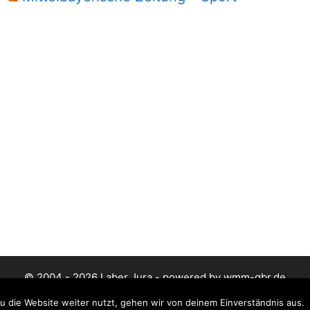
© 2004 - 2026 Laber Jura - powered by wmm-gbr.de
 die Website weiter nutzt, gehen wir von deinem Einverständnis aus.
Datenschutz
Impressum