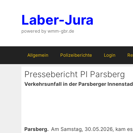
Zum
Inhalt
Laber-Jura
springen
powered by wmm-gbr.de
Allgemein
Polizeiberichte
Login
Re
Pressebericht PI Parsberg
Verkehrsunfall in der Parsberger Innenstad
Parsberg.
Am Samstag, 30.05.2026, kam es g