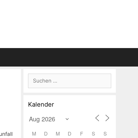
Suchen
nach:
Kalender
M
D
M
D
F
S
S
nfall