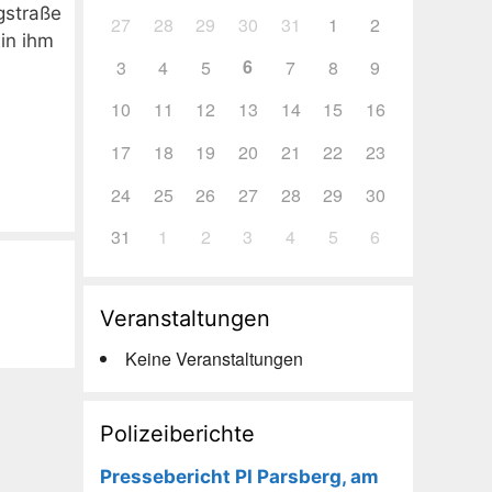
gstraße
27
28
29
30
31
1
2
in ihm
6
3
4
5
7
8
9
10
11
12
13
14
15
16
17
18
19
20
21
22
23
24
25
26
27
28
29
30
31
1
2
3
4
5
6
Veranstaltungen
Keine Veranstaltungen
Polizeiberichte
Pressebericht PI Parsberg, am