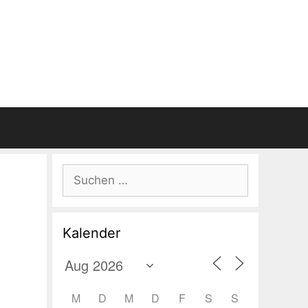
Suchen
nach:
Kalender
M
D
M
D
F
S
S