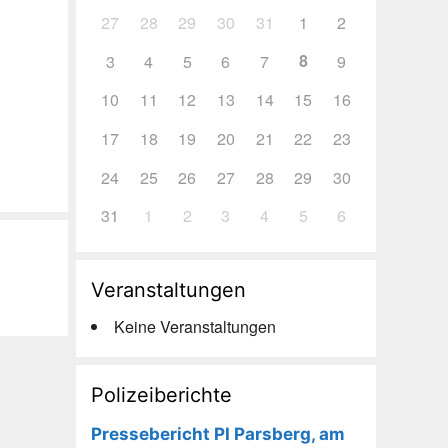
27
28
29
30
31
1
2
8
3
4
5
6
7
9
10
11
12
13
14
15
16
17
18
19
20
21
22
23
24
25
26
27
28
29
30
31
1
2
3
4
5
6
Veranstaltungen
Keine Veranstaltungen
Polizeiberichte
Pressebericht PI Parsberg, am