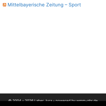
Mittelbayerische Zeitung – Sport
© 2004 - 2026 Laber Jura - powered by wmm-gbr.de