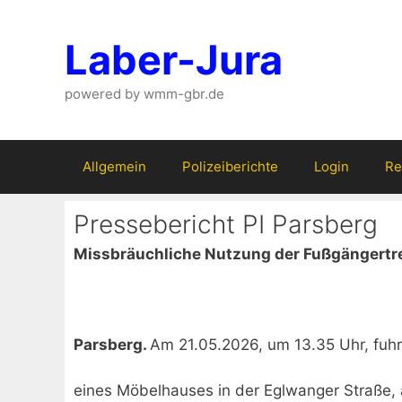
Zum
Inhalt
Laber-Jura
springen
powered by wmm-gbr.de
Allgemein
Polizeiberichte
Login
Re
Pressebericht PI Parsberg
Missbräuchliche Nutzung der Fußgängertr
Parsberg.
Am 21.05.2026, um 13.35 Uhr, fuhr
eines Möbelhauses in der Eglwanger Straße, 