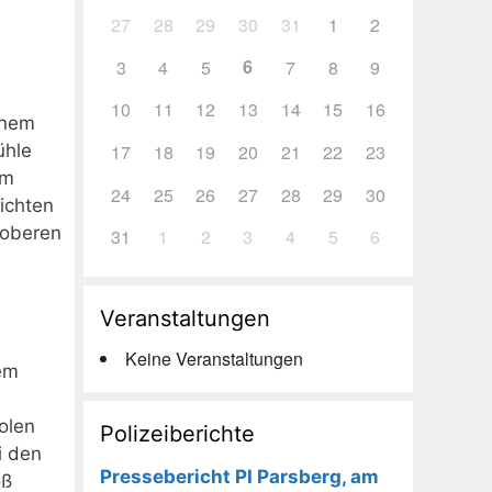
27
28
29
30
31
1
2
6
3
4
5
7
8
9
10
11
12
13
14
15
16
inem
ühle
17
18
19
20
21
22
23
em
24
25
26
27
28
29
30
ichten
 oberen
31
1
2
3
4
5
6
Veranstaltungen
Keine Veranstaltungen
nem
olen
Polizeiberichte
i den
Pressebericht PI Parsberg, am
oß