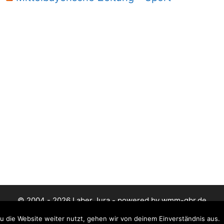
© 2004 - 2026 Laber Jura - powered by wmm-gbr.de
 die Website weiter nutzt, gehen wir von deinem Einverständnis aus.
Datenschutz
Impressum