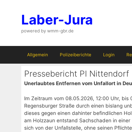
Zum
Inhalt
Laber-Jura
springen
powered by wmm-gbr.de
Allgemein
Polizeiberichte
Login
Re
Pressebericht PI Nittendorf
Unerlaubtes Entfernen vom Unfallort in Deu
Im Zeitraum vom 08.05.2026, 12:00 Uhr, bis 
Regensburger Straße durch einen bislang un
dieses gegen einen dahinter befindlichen H
am Holzzaun entstand Sachschaden in einer i
sich von der Unfallstelle, ohne seinen Pflic