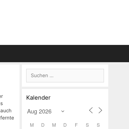
Suchen
nach:
er
Kalender
ss
 auch
fernte
M
D
M
D
F
S
S