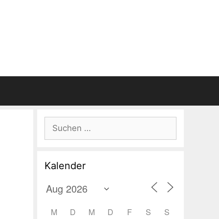
Suchen
nach:
Kalender
M
D
M
D
F
S
S