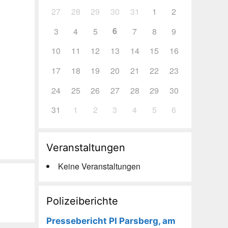
27
28
29
30
31
1
2
6
3
4
5
7
8
9
10
11
12
13
14
15
16
17
18
19
20
21
22
23
24
25
26
27
28
29
30
31
1
2
3
4
5
6
Veranstaltungen
Keine Veranstaltungen
Polizeiberichte
Pressebericht PI Parsberg, am