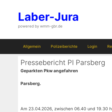
Zum
Inhalt
Laber-Jura
springen
powered by wmm-gbr.de
Allgemein
Polizeiberichte
Login
Re
Pressebericht PI Parsberg
Geparkten Pkw angefahren
Parsberg.
Am 23.04.2026, zwischen 06.40 und 19.30 h,