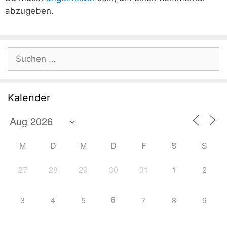
abzugeben.
Suchen
nach:
Kalender
M
D
M
D
F
S
S
27
28
29
30
31
1
2
6
3
4
5
7
8
9