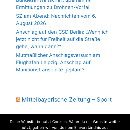
Bundesanwaltschaft übernimmt
Ermittlungen zu Drohnen-Vorfall
SZ am Abend: Nachrichten vom 6.
August 2026
Anschlag auf den CSD Berlin: „Wenn ich
jetzt nicht für Freiheit auf die Straße
gehe, wann dann?“
Mutmaßlicher Anschlagsversuch am
Flughafen Leipzig: Anschlag auf
Munitionstransporte geplant?
Mittelbayerische Zeitung – Sport
Diese Website benutzt Cookies. Wenn du die Website weiter
nutzt, gehen wir von deinem Einverständnis aus.
© 2004 - 2026 Laber Jura - powered by wmm-gbr.de