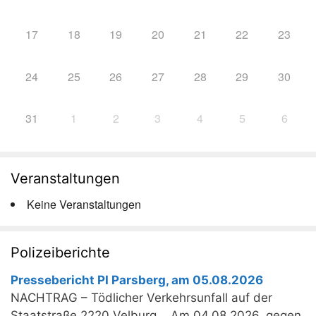
17
18
19
20
21
22
23
24
25
26
27
28
29
30
31
1
2
3
4
5
6
Veranstaltungen
Keine Veranstaltungen
Polizeiberichte
Pressebericht PI Parsberg, am 05.08.2026
NACHTRAG – Tödlicher Verkehrsunfall auf der
Staatstraße 2220 Velburg. Am 04.08.2026, gegen