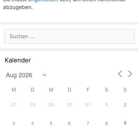
abzugeben.
Suchen
nach:
Kalender
M
D
M
D
F
S
S
27
28
29
30
31
1
2
9
3
4
5
6
7
8