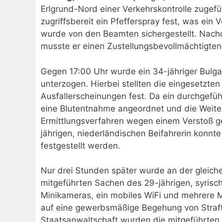
Erlgrund-Nord einer Verkehrskontrolle zugef
zugriffsbereit ein Pfefferspray fest, was ei
wurde von den Beamten sichergestellt. Nachd
musste er einen Zustellungsbevollmächtigte
Gegen 17:00 Uhr wurde ein 34-jähriger Bulgar
unterzogen. Hierbei stellten die eingesetzt
Ausfallerscheinungen fest. Da ein durchgefüh
eine Blutentnahme angeordnet und die Weite
Ermittlungsverfahren wegen einem Verstoß ge
jährigen, niederländischen Beifahrerin konnt
festgestellt werden.
Nur drei Stunden später wurde an der gleichen
mitgeführten Sachen des 29-jährigen, syris
Minikameras, ein mobiles WiFi und mehrere 
auf eine gewerbsmäßige Begehung von Straft
Staatsanwaltschaft wurden die mitgeführten 