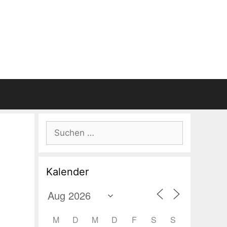
Suchen
nach:
Kalender
M
D
M
D
F
S
S