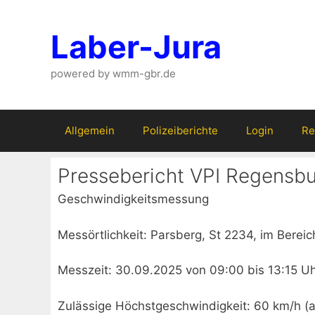
Zum
Inhalt
Laber-Jura
springen
powered by wmm-gbr.de
Allgemein
Polizeiberichte
Login
Re
Pressebericht VPI Regensb
Geschwindigkeitsmessung
Messörtlichkeit: Parsberg, St 2234, im Berei
Messzeit: 30.09.2025 von 09:00 bis 13:15 U
Zulässige Höchstgeschwindigkeit: 60 km/h (a