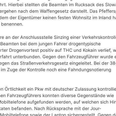
ührt. Hierbei stellten die Beamten im Rucksack des Slo
n Vergehen nach dem Waffengesetz darstellt. Das Pfeffer
em der Eigentümer keinen festen Wohnsitz im Inland h
n benennen.
e an der Anschlussstelle Sinzing einer Verkehrskontroll
en Beamten bei dem jungen Fahrer drogentypische
rter Drogenvortest positiv auf THC und Kokain verlief, 
rfahrt unterbunden. Gegen den Fahrzeugführer wurde 
gen das Straßenverkehrsgesetz eingeleitet. Bei der 38
e im Zuge der Kontrolle noch eine Fahndungsnotierung
 Örtlichkeit ein Pkw mit deutscher Zulassung kontrollier
chen Fahrzeugführers konnten diverse Gegenstände wie
Mobiltelefone aufgefunden werden, auf welchen sich Hi
aten befanden. Nach Rücksprache mit der Jour-
Mobiltelefone sowie der Laptop sichergestellt. Gegen 