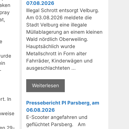
07.08.2026
waken
Illegal Schrott entsorgt Velburg.
spray
Am 03.08.2026 meldete die
at,
Stadt Velburg eine illegale
Müllablagerung an einem kleinen
Wald nördlich Oberweiling.
e
Hauptsächlich wurde
Metallschrott in Form alter
wurde
Fahrräder, Kinderwägen und
ein
ausgeschlachteten ...
-
Weiterlesen
t. In
Pressebericht PI Parsberg, am
06.08.2026
nweise
E-Scooter angefahren und
geflüchtet Parsberg. Am
den 29-