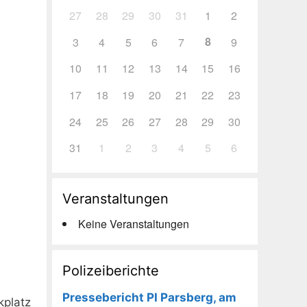
27
28
29
30
31
1
2
8
3
4
5
6
7
9
10
11
12
13
14
15
16
17
18
19
20
21
22
23
24
25
26
27
28
29
30
31
1
2
3
4
5
6
Veranstaltungen
Keine Veranstaltungen
Polizeiberichte
Pressebericht PI Parsberg, am
kplatz