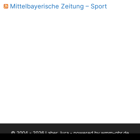
Mittelbayerische Zeitung – Sport
© 2004 - 2026 Laber Jura - powered by wmm-gbr.de