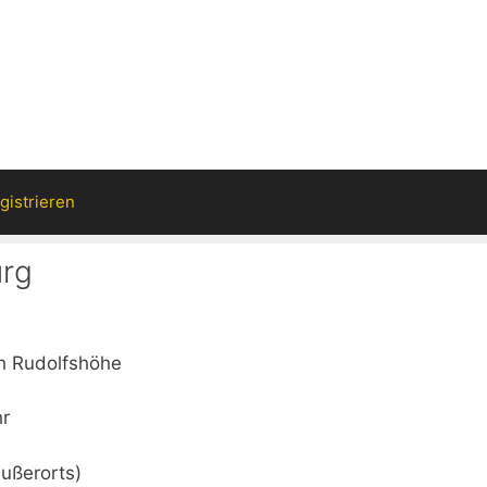
gistrieren
urg
ch Rudolfshöhe
hr
ußerorts)