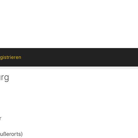
gistrieren
urg
r
ußerorts)