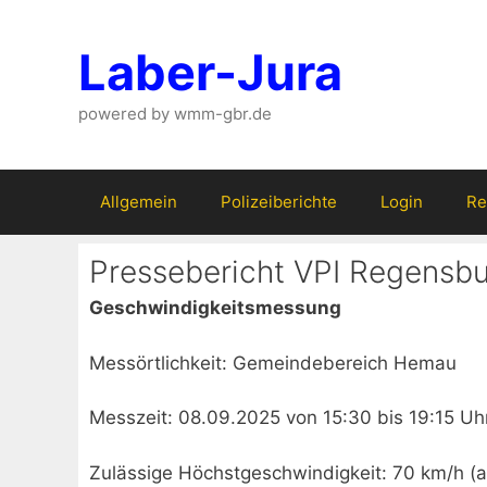
Zum
Inhalt
Laber-Jura
springen
powered by wmm-gbr.de
Allgemein
Polizeiberichte
Login
Re
Pressebericht VPI Regensb
Geschwindigkeitsmessung
Messörtlichkeit: Gemeindebereich Hemau
Messzeit: 08.09.2025 von 15:30 bis 19:15 Uh
Zulässige Höchstgeschwindigkeit: 70 km/h (a