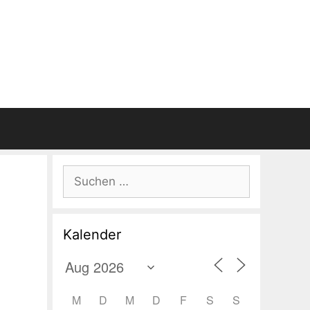
Suchen
nach:
Kalender
M
D
M
D
F
S
S