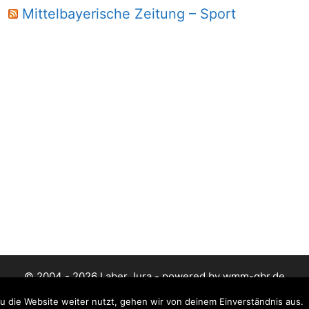
Mittelbayerische Zeitung – Sport
© 2004 - 2026 Laber Jura - powered by wmm-gbr.de
 die Website weiter nutzt, gehen wir von deinem Einverständnis aus.
Datenschutz
Impressum