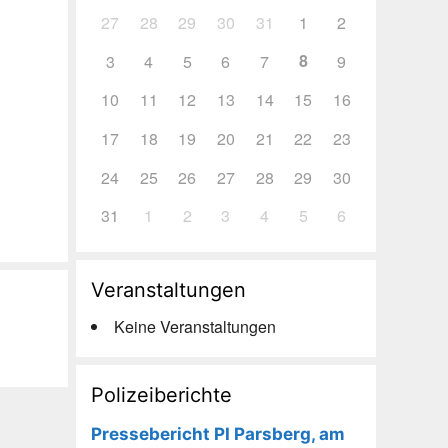
27
28
29
30
31
1
2
8
3
4
5
6
7
9
10
11
12
13
14
15
16
17
18
19
20
21
22
23
24
25
26
27
28
29
30
31
1
2
3
4
5
6
Veranstaltungen
Keine Veranstaltungen
Polizeiberichte
Pressebericht PI Parsberg, am