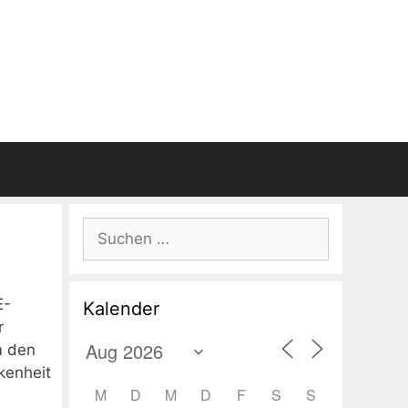
Suchen
nach:
E-
Kalender
r
m den
kenheit
M
D
M
D
F
S
S