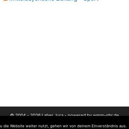
© 2004 - 2026 Laber Jura - powered by wmm-gbr.de
 die Website weiter nutzt, gehen wir von deinem Einverständnis aus.
Datenschutz
Impressum