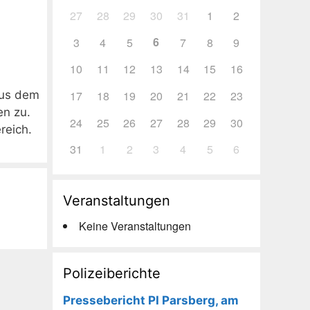
27
28
29
30
31
1
2
6
3
4
5
7
8
9
10
11
12
13
14
15
16
17
18
19
20
21
22
23
aus dem
en zu.
24
25
26
27
28
29
30
reich.
31
1
2
3
4
5
6
Veranstaltungen
Keine Veranstaltungen
Polizeiberichte
Pressebericht PI Parsberg, am