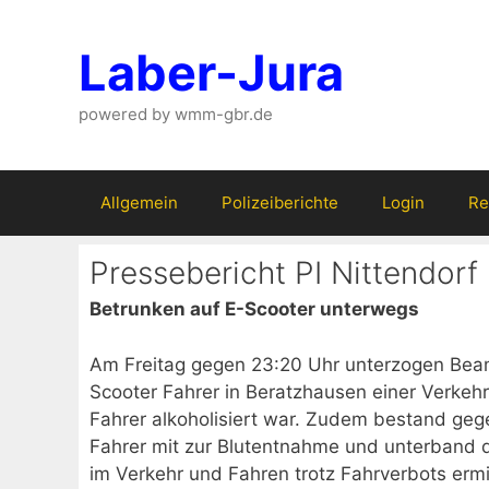
Zum
Inhalt
Laber-Jura
springen
powered by wmm-gbr.de
Allgemein
Polizeiberichte
Login
Re
Pressebericht PI Nittendorf
Betrunken auf E-Scooter unterwegs
Am Freitag gegen 23:20 Uhr unterzogen Beamt
Scooter Fahrer in Beratzhausen einer Verkehrsk
Fahrer alkoholisiert war. Zudem bestand gege
Fahrer mit zur Blutentnahme und unterband 
im Verkehr und Fahren trotz Fahrverbots ermit