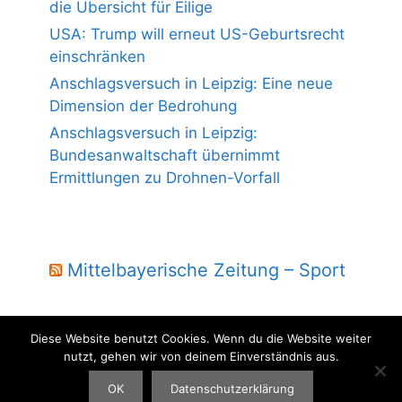
die Übersicht für Eilige
USA: Trump will erneut US-Geburtsrecht
einschränken
Anschlagsversuch in Leipzig: Eine neue
Dimension der Bedrohung
Anschlagsversuch in Leipzig:
Bundesanwaltschaft übernimmt
Ermittlungen zu Drohnen-Vorfall
Mittelbayerische Zeitung – Sport
Diese Website benutzt Cookies. Wenn du die Website weiter
nutzt, gehen wir von deinem Einverständnis aus.
© 2004 - 2026 Laber Jura - powered by wmm-gbr.de
OK
Datenschutzerklärung
Datenschutz
Impressum