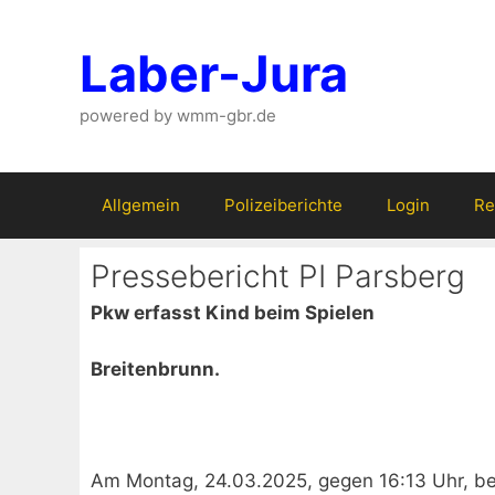
Zum
Inhalt
Laber-Jura
springen
powered by wmm-gbr.de
Allgemein
Polizeiberichte
Login
Re
Pressebericht PI Parsberg
Pkw erfasst Kind beim Spielen
Breitenbrunn.
Am Montag, 24.03.2025, gegen 16:13 Uhr, b