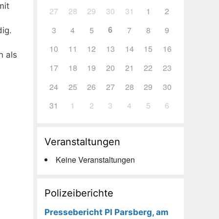
mit
27
28
29
30
31
1
2
6
3
4
5
7
8
9
ig.
10
11
12
13
14
15
16
n als
17
18
19
20
21
22
23
24
25
26
27
28
29
30
31
1
2
3
4
5
6
Veranstaltungen
Keine Veranstaltungen
Polizeiberichte
Pressebericht PI Parsberg, am