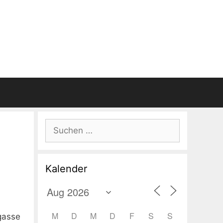
Suchen
nach:
Kalender
M
D
M
D
F
S
S
gasse