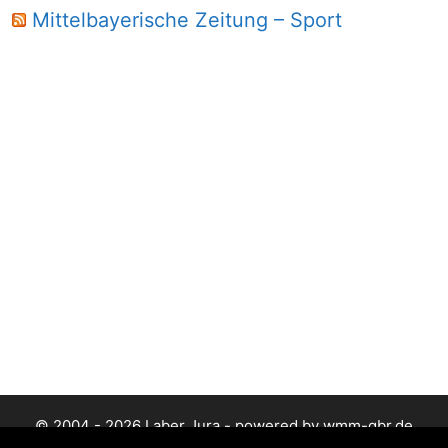
Mittelbayerische Zeitung – Sport
© 2004 - 2026 Laber Jura - powered by wmm-gbr.de