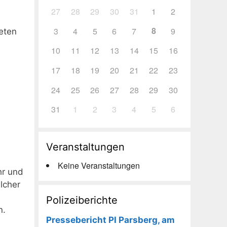
27
28
29
30
31
1
2
8
3
4
5
6
7
9
eten
10
11
12
13
14
15
16
17
18
19
20
21
22
23
24
25
26
27
28
29
30
31
1
2
3
4
5
6
Veranstaltungen
Keine Veranstaltungen
hr und
lcher
n
Polizeiberichte
n.
Pressebericht PI Parsberg, am