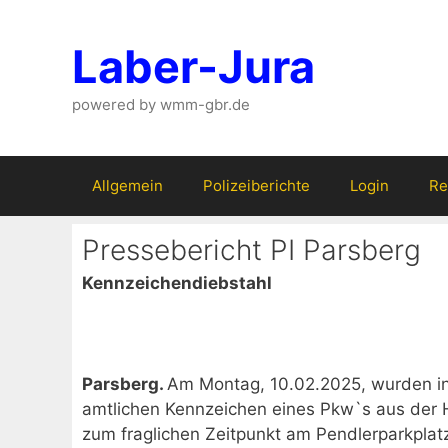
Zum
Inhalt
Laber-Jura
springen
powered by wmm-gbr.de
Allgemein
Polizeiberichte
Login
Re
Pressebericht PI Parsberg
Kennzeichendiebstahl
Parsberg.
Am Montag, 10.02.2025, wurden in
amtlichen Kennzeichen eines Pkw`s aus der 
zum fraglichen Zeitpunkt am Pendlerparkplat