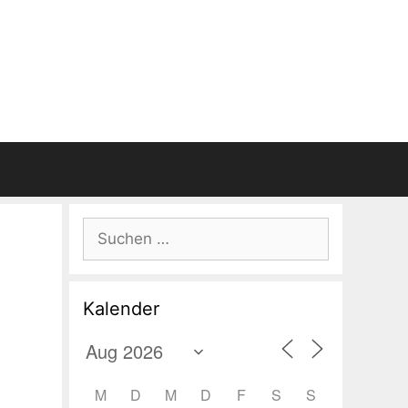
Suchen
nach:
Kalender
M
D
M
D
F
S
S