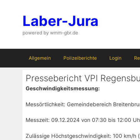
Zum
Inhalt
Laber-Jura
springen
powered by wmm-gbr.de
Allgemein
Polizeiberichte
Login
Re
Pressebericht VPI Regensb
Geschwindigkeitsmessung:
Messörtlichkeit: Gemeindebereich Breitenbr
Messzeit: 09.12.2024 von 07:30 bis 12:00 Uh
Zulässige Höchstgeschwindigkeit: 100 km/h (