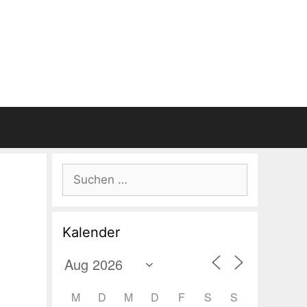
Suchen
nach:
Kalender
M
D
M
D
F
S
S