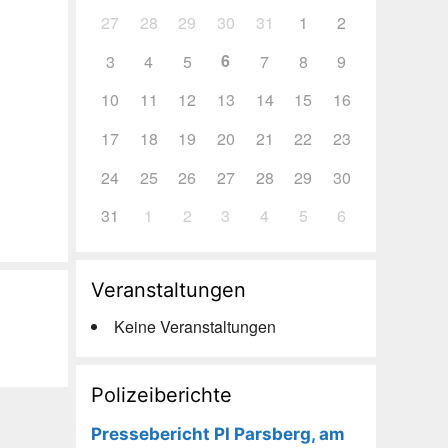
27
28
29
30
31
1
2
6
3
4
5
7
8
9
10
11
12
13
14
15
16
17
18
19
20
21
22
23
24
25
26
27
28
29
30
31
1
2
3
4
5
6
Veranstaltungen
Keine Veranstaltungen
Polizeiberichte
Pressebericht PI Parsberg, am