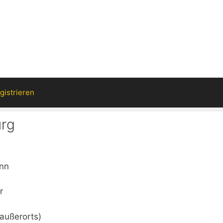
gistrieren
urg
unn
r
außerorts)