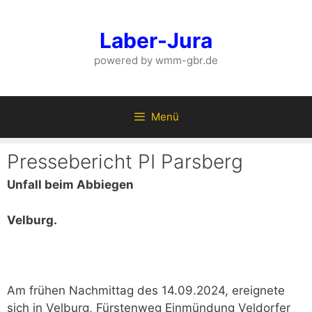
Zum
Inhalt
Laber-Jura
springen
powered by wmm-gbr.de
Menü
Pressebericht PI Parsberg
Unfall beim Abbiegen
Velburg.
Am frühen Nachmittag des 14.09.2024, ereignete
sich in Velburg, Fürstenweg Einmündung Veldorfer