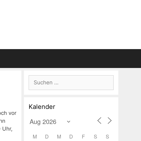
Suchen
nach:
Kalender
och vor
ihn
 Uhr,
M
D
M
D
F
S
S