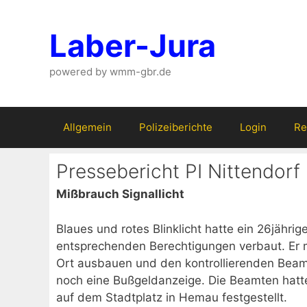
Zum
Inhalt
Laber-Jura
springen
powered by wmm-gbr.de
Allgemein
Polizeiberichte
Login
Re
Pressebericht PI Nittendorf
Mißbrauch Signallicht
Blaues und rotes Blinklicht hatte ein 26jährig
entsprechenden Berechtigungen verbaut. Er mu
Ort ausbauen und den kontrollierenden Beamt
noch eine Bußgeldanzeige. Die Beamten hatt
auf dem Stadtplatz in Hemau festgestellt.