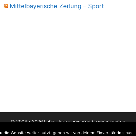
Mittelbayerische Zeitung – Sport
© 2004 - 2026 Laber Jura - powered by wmm-gbr.de
 die Website weiter nutzt, gehen wir von deinem Einverständnis aus.
Datenschutz
Impressum