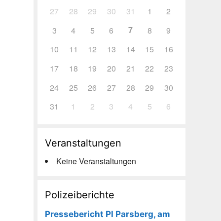
27
28
29
30
31
1
2
7
3
4
5
6
8
9
10
11
12
13
14
15
16
17
18
19
20
21
22
23
24
25
26
27
28
29
30
31
1
2
3
4
5
6
Veranstaltungen
Keine Veranstaltungen
Polizeiberichte
Pressebericht PI Parsberg, am