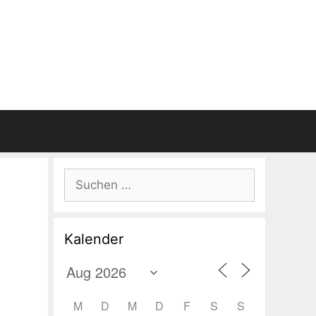
Suchen
nach:
Kalender
M
D
M
D
F
S
S