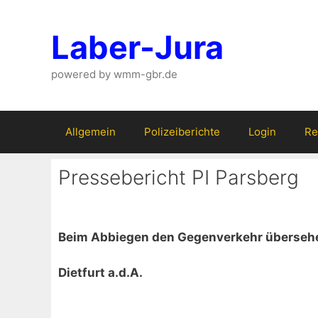
Zum
Inhalt
Laber-Jura
springen
powered by wmm-gbr.de
Allgemein
Polizeiberichte
Login
Re
Pressebericht PI Parsberg
Beim Abbiegen den Gegenverkehr überseh
Dietfurt a.d.A.