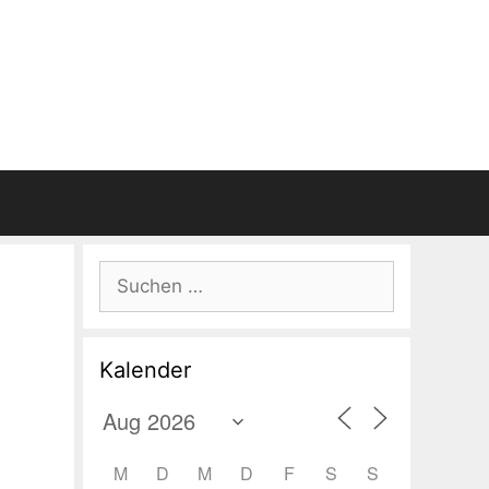
Suchen
nach:
Kalender
M
D
M
D
F
S
S