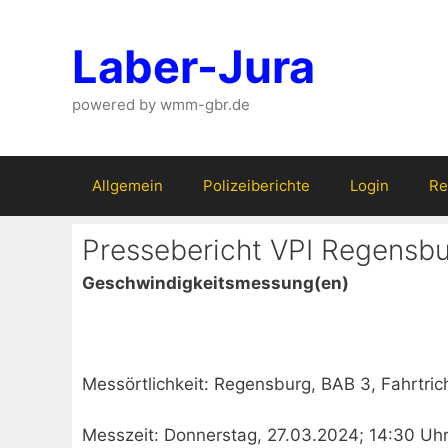
Zum
Inhalt
Laber-Jura
springen
powered by wmm-gbr.de
Allgemein
Polizeiberichte
Login
Re
Pressebericht VPI Regensb
Geschwindigkeitsmessung(en)
Messörtlichkeit: Regensburg, BAB 3, Fahrtric
Messzeit: Donnerstag, 27.03.2024; 14:30 Uhr