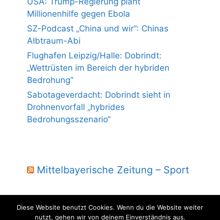
USA: Trump-Regierung plant
Millionenhilfe gegen Ebola
SZ-Podcast „China und wir“: Chinas
Albtraum-Abi
Flughafen Leipzig/Halle: Dobrindt:
„Wettrüsten im Bereich der hybriden
Bedrohung“
Sabotageverdacht: Dobrindt sieht in
Drohnenvorfall „hybrides
Bedrohungsszenario“
Mittelbayerische Zeitung – Sport
Diese Website benutzt Cookies. Wenn du die Website weiter
nutzt, gehen wir von deinem Einverständnis aus.
© 2004 - 2026 Laber Jura - powered by wmm-gbr.de