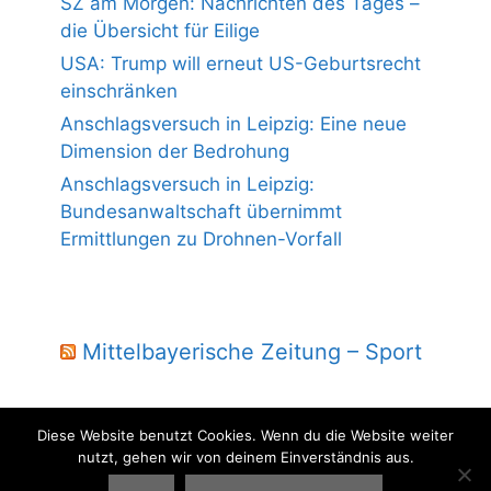
SZ am Morgen: Nachrichten des Tages –
die Übersicht für Eilige
USA: Trump will erneut US-Geburtsrecht
einschränken
Anschlagsversuch in Leipzig: Eine neue
Dimension der Bedrohung
Anschlagsversuch in Leipzig:
Bundesanwaltschaft übernimmt
Ermittlungen zu Drohnen-Vorfall
Mittelbayerische Zeitung – Sport
Diese Website benutzt Cookies. Wenn du die Website weiter
nutzt, gehen wir von deinem Einverständnis aus.
© 2004 - 2026 Laber Jura - powered by wmm-gbr.de