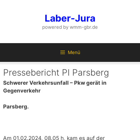
Zum
Inhalt
Laber-Jura
springen
powered by wmm-gbr.de
Menü
Pressebericht PI Parsberg
Schwerer Verkehrsunfall – Pkw gerät in
Gegenverkehr
Parsberg.
Am 01.02.2024, 08.05 h, kam es auf der