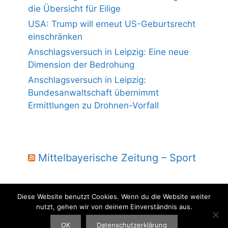
die Übersicht für Eilige
USA: Trump will erneut US-Geburtsrecht
einschränken
Anschlagsversuch in Leipzig: Eine neue
Dimension der Bedrohung
Anschlagsversuch in Leipzig:
Bundesanwaltschaft übernimmt
Ermittlungen zu Drohnen-Vorfall
Mittelbayerische Zeitung – Sport
Diese Website benutzt Cookies. Wenn du die Website weiter
nutzt, gehen wir von deinem Einverständnis aus.
© 2004 - 2026 Laber Jura - powered by wmm-gbr.de
OK
Datenschutzerklärung