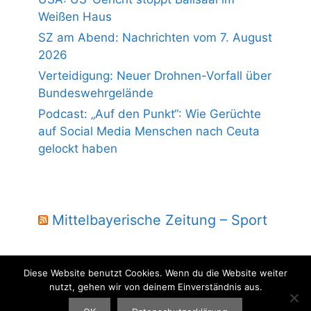
Weißen Haus
SZ am Abend: Nachrichten vom 7. August
2026
Verteidigung: Neuer Drohnen-Vorfall über
Bundeswehrgelände
Podcast: „Auf den Punkt“: Wie Gerüchte
auf Social Media Menschen nach Ceuta
gelockt haben
Mittelbayerische Zeitung – Sport
Diese Website benutzt Cookies. Wenn du die Website weiter
nutzt, gehen wir von deinem Einverständnis aus.
© 2004 - 2026 Laber Jura - powered by wmm-gbr.de