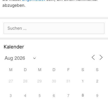
abzugeben.
Suchen
nach:
Kalender
M
D
M
D
F
S
S
27
28
29
30
31
1
2
8
3
4
5
6
7
9