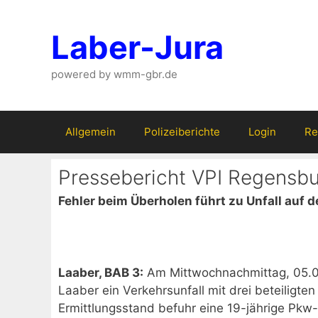
Zum
Inhalt
Laber-Jura
springen
powered by wmm-gbr.de
Allgemein
Polizeiberichte
Login
Re
Pressebericht VPI Regensb
Fehler beim Überholen führt zu Unfall auf d
Laaber, BAB 3:
Am Mittwochnachmittag, 05.07
Laaber ein Verkehrsunfall mit drei beteiligt
Ermittlungsstand befuhr eine 19-jährige Pkw