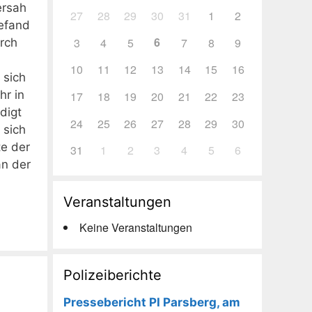
ersah
27
28
29
30
31
1
2
befand
6
3
4
5
7
8
9
rch
10
11
12
13
14
15
16
 sich
hr in
17
18
19
20
21
22
23
digt
24
25
26
27
28
29
30
 sich
te der
31
1
2
3
4
5
6
an der
Veranstaltungen
Keine Veranstaltungen
Polizeiberichte
Pressebericht PI Parsberg, am