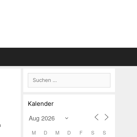
Suchen
nach:
Kalender
m
M
D
M
D
F
S
S