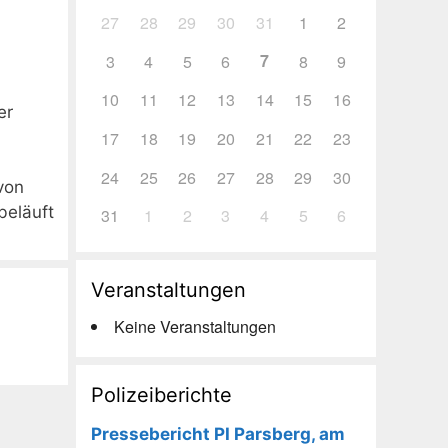
27
28
29
30
31
1
2
7
3
4
5
6
8
9
10
11
12
13
14
15
16
er
17
18
19
20
21
22
23
24
25
26
27
28
29
30
von
beläuft
31
1
2
3
4
5
6
Veranstaltungen
Keine Veranstaltungen
Polizeiberichte
Pressebericht PI Parsberg, am