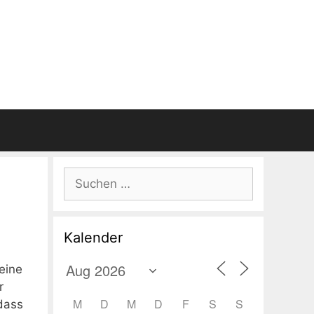
Suchen
nach:
Kalender
eine
r
M
D
M
D
F
S
S
dass