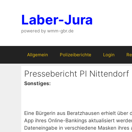
Zum
Inhalt
Laber-Jura
springen
powered by wmm-gbr.de
Allgemein
Polizeiberichte
Login
Re
Pressebericht PI Nittendorf
Sonstiges:
Eine Bürgerin aus Beratzhausen erhielt über
App ihres Online-Bankings aktualisiert werde
Dateneingabe in verschiedene Masken ihres an