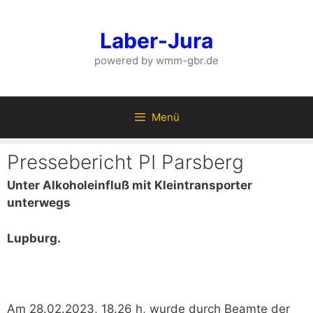
Zum
Inhalt
Laber-Jura
springen
powered by wmm-gbr.de
Menü
Pressebericht PI Parsberg
Unter Alkoholeinfluß mit Kleintransporter
unterwegs
Lupburg.
Am 28.02.2023, 18.26 h, wurde durch Beamte der