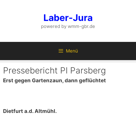
Zum
Inhalt
Laber-Jura
springen
powered by wmm-gbr.de
Menü
Pressebericht PI Parsberg
Erst gegen Gartenzaun, dann geflüchtet
Dietfurt a.d. Altmühl.