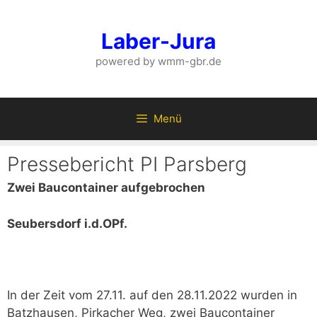
Zum
Inhalt
Laber-Jura
springen
powered by wmm-gbr.de
Menü
Pressebericht PI Parsberg
Zwei Baucontainer aufgebrochen
Seubersdorf i.d.OPf.
In der Zeit vom 27.11. auf den 28.11.2022 wurden in
Batzhausen, Pirkacher Weg, zwei Baucontainer