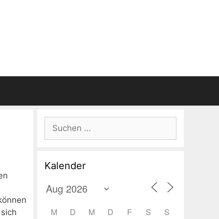
Suchen
nach:
Kalender
en
 können
M
D
M
D
F
S
S
 sich