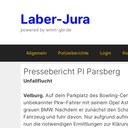
Zum
Inhalt
Laber-Jura
springen
powered by wmm-gbr.de
Allgemein
Polizeiberichte
Login
Re
Pressebericht PI Parsberg
Unfallflucht
Velburg.
Auf dem Parkplatz des Bowling-Cent
unbekannter Pkw-Fahrer mit seinem Opel As
grauen BMW. Nachdem er zunächst den Schade
Fahrzeug und fuhr davon. Nur aufgrund aufm
nun die notwendigen Ermittlungen zur Klärung