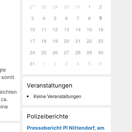
27
28
29
30
31
1
2
9
3
4
5
6
7
8
10
11
12
13
14
15
16
17
18
19
20
21
22
23
24
25
26
27
28
29
30
31
1
2
3
4
5
6
gte
 somit
Veranstaltungen
leichten
Keine Veranstaltungen
 ca.
eine
Polizeiberichte
Pressebericht PI Nittendorf, am