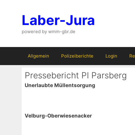
Zum
Inhalt
Laber-Jura
springen
powered by wmm-gbr.de
Allgemein
Polizeiberichte
Login
Re
Pressebericht PI Parsberg
Unerlaubte Müllentsorgung
Velburg-Oberwiesenacker