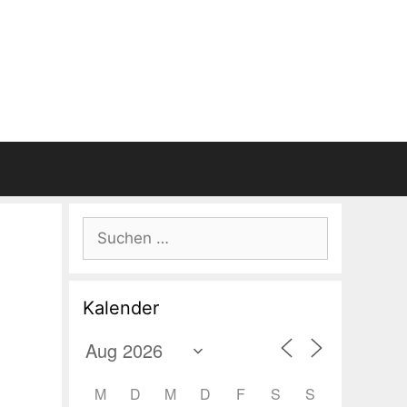
Suchen
nach:
Kalender
M
D
M
D
F
S
S