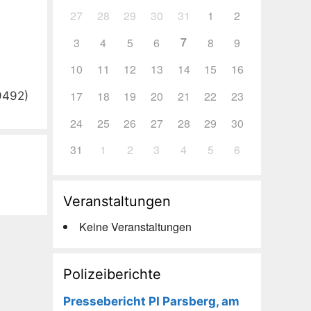
27
28
29
30
31
1
2
7
3
4
5
6
8
9
10
11
12
13
14
15
16
17
18
19
20
21
22
23
9492)
24
25
26
27
28
29
30
31
1
2
3
4
5
6
Veranstaltungen
Keine Veranstaltungen
Polizeiberichte
Pressebericht PI Parsberg, am