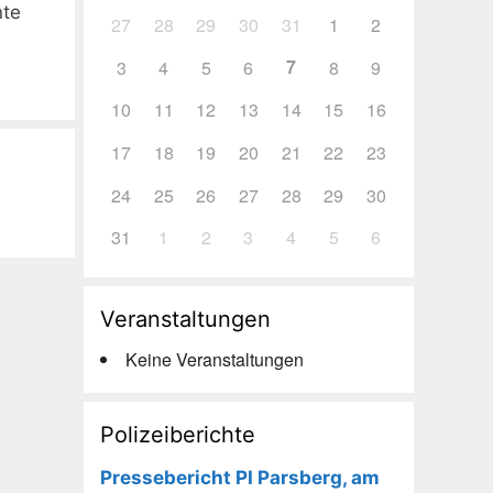
nte
27
28
29
30
31
1
2
7
3
4
5
6
8
9
10
11
12
13
14
15
16
17
18
19
20
21
22
23
24
25
26
27
28
29
30
31
1
2
3
4
5
6
Veranstaltungen
Keine Veranstaltungen
Polizeiberichte
Pressebericht PI Parsberg, am