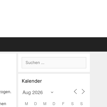
Suchen
nach:
Kalender
zogen.
M
D
M
D
F
S
S
chen