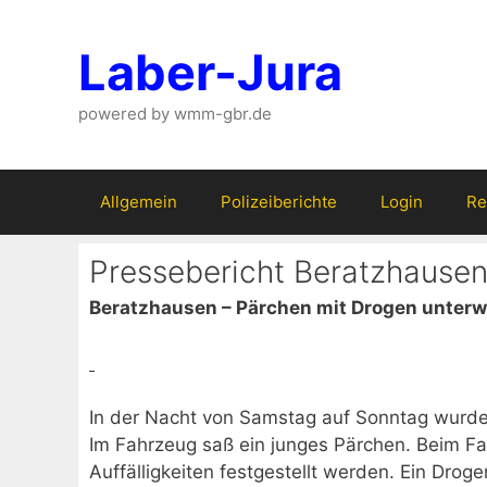
Zum
Inhalt
Laber-Jura
springen
powered by wmm-gbr.de
Allgemein
Polizeiberichte
Login
Re
Pressebericht Beratzhause
Beratzhausen – Pärchen mit Drogen unter
In der Nacht von Samstag auf Sonntag wurde 
Im Fahrzeug saß ein junges Pärchen. Beim Fa
Auffälligkeiten festgestellt werden. Ein Drog