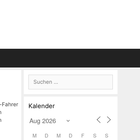
Suchen
nach:
-Fahrer
Kalender
n
n
M
D
M
D
F
S
S