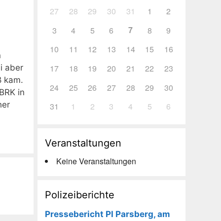
27
28
29
30
31
1
2
7
3
4
5
6
8
9
10
11
12
13
14
15
16
n
17
18
19
20
21
22
23
i aber
ß kam.
24
25
26
27
28
29
30
 BRK in
her
31
1
2
3
4
5
6
Veranstaltungen
Keine Veranstaltungen
Polizeiberichte
Pressebericht PI Parsberg, am