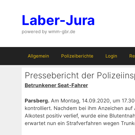
Zum
Inhalt
Laber-Jura
springen
powered by wmm-gbr.de
Allgemein
Polizeiberichte
Login
Re
Pressebericht der Polizeiin
Betrunkener Seat-Fahrer
Parsberg.
Am Montag, 14.09.2020, um 17.30 U
kontrolliert. Nachdem bei ihm Anzeichen auf 
Alkotest positiv verlief, wurde eine Blutentn
erwartet nun ein Strafverfahren wegen Trunk