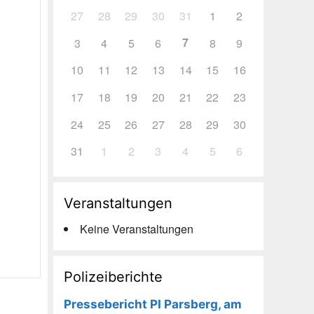
27
28
29
30
31
1
2
7
3
4
5
6
8
9
10
11
12
13
14
15
16
17
18
19
20
21
22
23
24
25
26
27
28
29
30
31
1
2
3
4
5
6
Veranstaltungen
Keine Veranstaltungen
Polizeiberichte
Pressebericht PI Parsberg, am