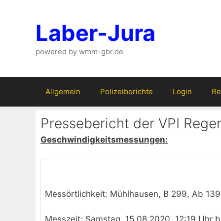
Zum
Inhalt
Laber-Jura
springen
powered by wmm-gbr.de
Allgemein
Polizeiberichte
Login
Re
Pressebericht der VPI Rege
Geschwindigkeitsmessungen:
Messörtlichkeit: Mühlhausen, B 299, Ab 13
Messzeit: Samstag, 15.08.2020, 12:19 Uhr bi