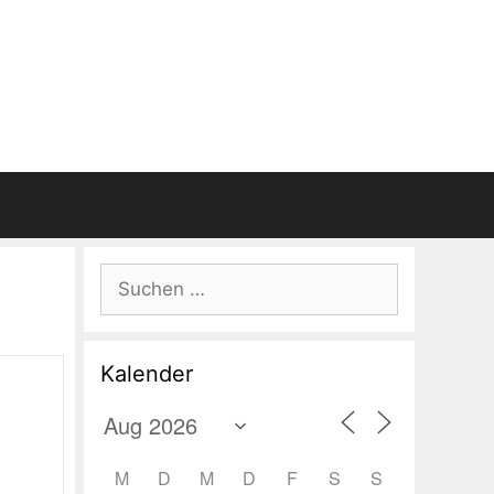
Suchen
nach:
Kalender
M
D
M
D
F
S
S