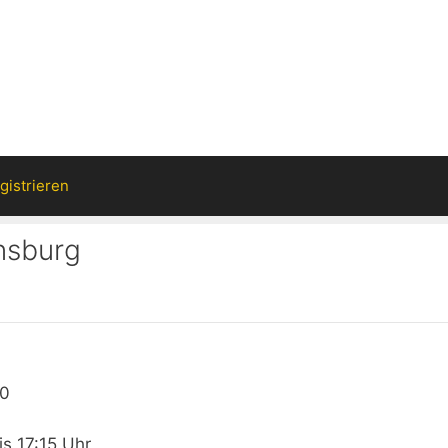
gistrieren
nsburg
90
s 17:15 Uhr