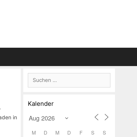
Suchen
nach:
Kalender
r
aden in
M
D
M
D
F
S
S