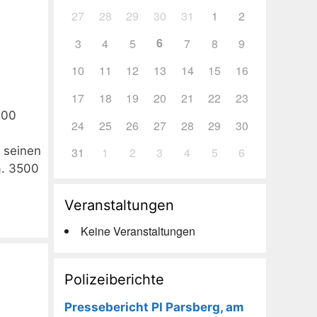
27
28
29
30
31
1
2
6
3
4
5
7
8
9
10
11
12
13
14
15
16
17
18
19
20
21
22
23
.00
24
25
26
27
28
29
30
e seinen
31
1
2
3
4
5
6
a. 3500
Veranstaltungen
Keine Veranstaltungen
Polizeiberichte
Pressebericht PI Parsberg, am