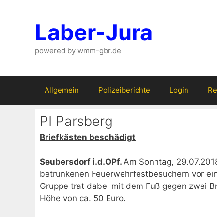
Zum
Inhalt
Laber-Jura
springen
powered by wmm-gbr.de
Allgemein
Polizeiberichte
Login
Re
PI Parsberg
Briefkästen beschädigt
Seubersdorf i.d.OPf.
Am Sonntag, 29.07.2018
betrunkenen Feuerwehrfestbesuchern vor ein
Gruppe trat dabei mit dem Fuß gegen zwei B
Höhe von ca. 50 Euro.