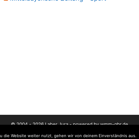
© 2004 - 2026 Laber Jura - powered by wmm-gbr.de
 die Website weiter nutzt, gehen wir von deinem Einverständnis aus.
Datenschutz
Impressum