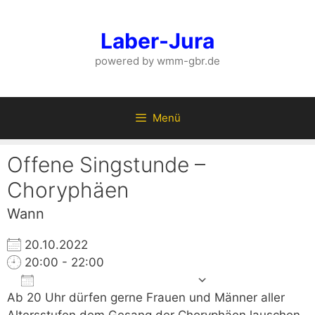
Zum
Inhalt
Laber-Jura
springen
powered by wmm-gbr.de
Menü
Offene Singstunde –
Choryphäen
Wann
20.10.2022
20:00 - 22:00
Zum Kalender hinzufügen
Ab 20 Uhr dürfen gerne Frauen und Männer aller
ICS herunterladen
Google 