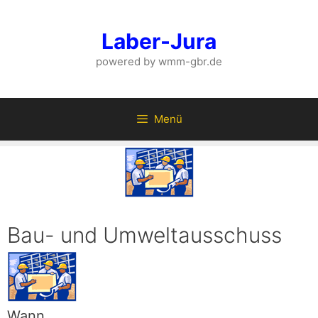
Zum
Inhalt
Laber-Jura
springen
powered by wmm-gbr.de
Menü
Bau- und Umweltausschuss
Wann