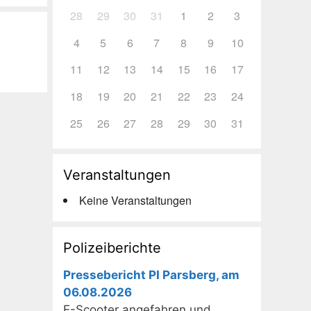
28
29
30
31
1
2
3
4
5
6
7
8
9
10
11
12
13
14
15
16
17
18
19
20
21
22
23
24
25
26
27
28
29
30
31
Veranstaltungen
Keine Veranstaltungen
Polizeiberichte
Pressebericht PI Parsberg, am
06.08.2026
E-Scooter angefahren und