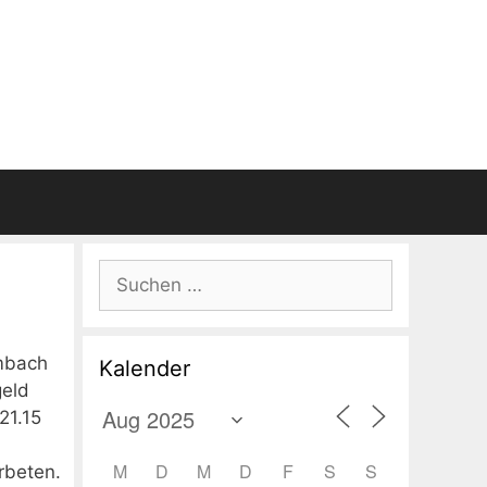
Suchen
nach:
ambach
Kalender
geld
21.15
M
D
M
D
F
S
S
rbeten.