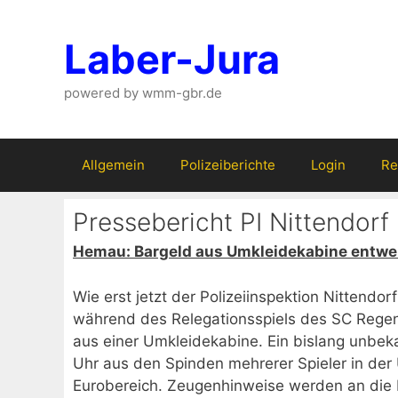
Zum
Inhalt
Laber-Jura
springen
powered by wmm-gbr.de
Allgemein
Polizeiberichte
Login
Re
Pressebericht PI Nittendorf
Hemau: Bargeld aus Umkleidekabine entw
Wie erst jetzt der Polizeiinspektion Nitten
während des Relegationsspiels des SC Regen
aus einer Umkleidekabine. Ein bislang unbek
Uhr aus den Spinden mehrerer Spieler in der
Eurobereich. Zeugenhinweise werden an die P