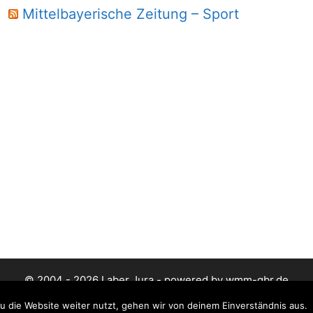
Mittelbayerische Zeitung – Sport
© 2004 - 2026 Laber Jura - powered by wmm-gbr.de
 die Website weiter nutzt, gehen wir von deinem Einverständnis aus.
Datenschutz
Impressum