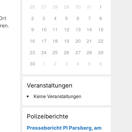
26
27
28
29
30
31
1
2
3
4
5
6
7
8
Ort
ren.
9
10
11
12
13
14
15
16
17
18
19
20
21
22
23
24
25
26
27
28
29
30
1
2
3
4
5
6
Veranstaltungen
Keine Veranstaltungen
Polizeiberichte
Pressebericht PI Parsberg, am