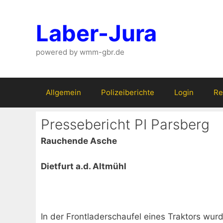
Zum
Inhalt
Laber-Jura
springen
powered by wmm-gbr.de
Allgemein
Polizeiberichte
Login
Re
Pressebericht PI Parsberg
Rauchende Asche
Dietfurt a.d. Altmühl
In der Frontladerschaufel eines Traktors wu