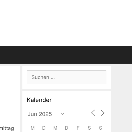
Suchen
nach:
Kalender
M
D
M
D
F
S
S
mittag