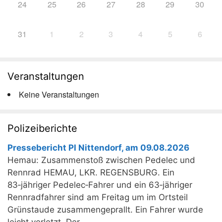
24
25
26
27
28
29
30
31
1
2
3
4
5
6
Veranstaltungen
Keine Veranstaltungen
Polizeiberichte
Pressebericht PI Nittendorf, am 09.08.2026
Hemau: Zusammenstoß zwischen Pedelec und
Rennrad HEMAU, LKR. REGENSBURG. Ein
83‑jähriger Pedelec‑Fahrer und ein 63‑jähriger
Rennradfahrer sind am Freitag um im Ortsteil
Grünstaude zusammengeprallt. Ein Fahrer wurde
leicht verletzt. Der ...